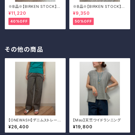
※B品※【BIRKEN STOCK】M
※B品※【BIRKEN STOCK】M
adrid Big Buckle/マドリッド
adrid Big Buckle/マドリッド
¥11,220
¥9,350
ビッグバックル 39
ビッグバックル 39
40%OFF
50%OFF
その他の商品
【ONEWASH】デニムストレート
【Mau】天竺ワイドランニング
パンツ
¥26,400
¥19,800