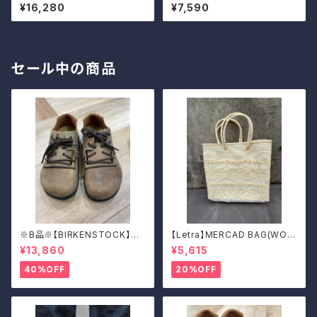
Tシャツ（キャメル）
¥16,280
¥7,590
セール中の商品
※B品※【BIRKENSTOCK】Mo
【Letra】MERCAD BAG(WOV
ntana/CUOIO 38
EN)
¥13,860
¥5,615
40%OFF
20%OFF