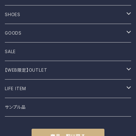
ROTOTO
No sleeve
Skirts
Coat
SHOES
UES
One-piece
Outer
Sneakers
GOODS
Dansko
Parkar
Jacket
Sandal
Bag
SALE
BIRKEN STOCK
Knit
Boots
Stall
【WEB限定】OUTLET
shimaai
Sweatshirt
Socks
B品
LIFE ITEM
NAPRON
Vest
Cap
食器
サンプル品
土から生まれた僕たち
L.E.O
Belt