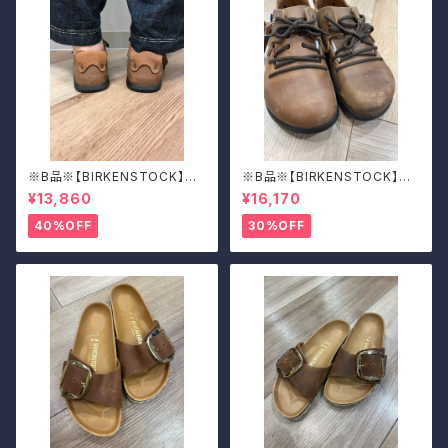
※B品※【BIRKENSTOCK】Mo
※B品※【BIRKENSTOCK】Mo
ntana/CUOIO 37
ntana/CUOIO 39
¥13,860
¥16,170
40%OFF
30%OFF