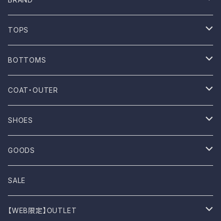
ONE WASH
TOPS
Mau
T-shirt
BOTTOMS
NOVESTA
Shirt
Pants
COAT・OUTER
ROTOTO
No sleeve
Skirts
Coat
SHOES
UES
One-piece
Outer
Sneakers
GOODS
Dansko
Parkar
Jacket
Sandal
Bag
SALE
BIRKEN STOCK
Knit
Boots
Stall
【WEB限定】OUTLET