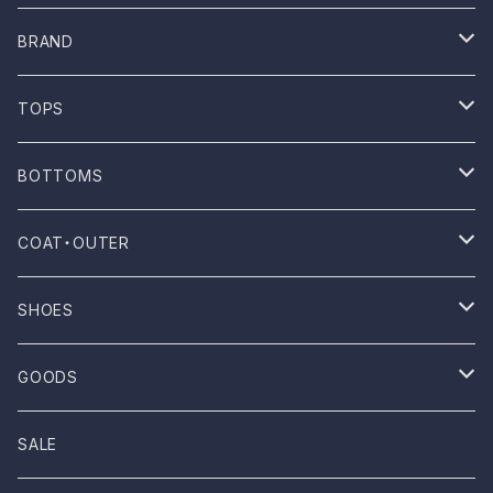
BRAND
ONE WASH
TOPS
Mau
T-shirt
BOTTOMS
NOVESTA
Shirt
Pants
COAT・OUTER
ROTOTO
No sleeve
Skirts
Coat
SHOES
UES
One-piece
Outer
Sneakers
GOODS
Dansko
Parkar
Jacket
Sandal
Bag
SALE