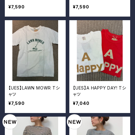
¥7,590
¥7,590
【UES】LAWN MOWR Tシ
【UES】A HAPPY DAY! Tシ
ャツ
ャツ
¥7,590
¥7,040