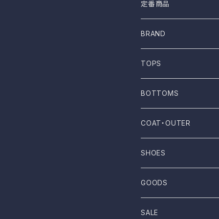
定番商品
BRAND
ONE WASH
TOPS
Mau
T-shirt
BOTTOMS
NOVESTA
Shirt
Pants
COAT・OUTER
ROTOTO
No sleeve
Skirts
Coat
SHOES
UES
One-piece
Outer
Sneakers
GOODS
Dansko
Parkar
Jacket
Sandal
Bag
SALE