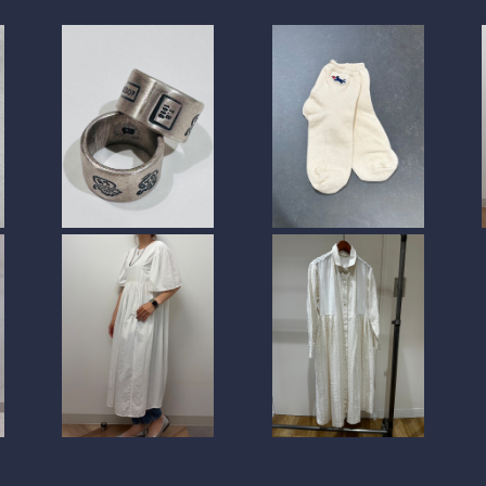
E】
【TIGRE BROCANTE】
【TIGRE BROCANTE】
【
ャ
Otakara シルバーリン
Fire tigre ショートソッ
H
¥18,700
¥2,750
グ
クス
SOLD OUT
E】
【TIGRE】 カディクリオ
レ
ンギャザーワンピース
【TIGRE BROCANTE】
¥36,300
ス
モールニッチボーダー
¥35,200
アングルワンピース