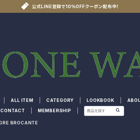
公式LINE登録で10％OFFクーポン配布中！
ALL ITEM
CATEGORY
LOOKBOOK
ABO
CONTACT
MEMBERSHIP
IGRE BROCANTE