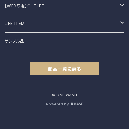
BIRKEN STOCK
Knit
Boots
Stall
【WEB限定】OUTLET
shimaai
Sweatshirt
Socks
B品
LIFE ITEM
NAPRON
Vest
Cap
食器
サンプル品
土から生まれた僕たち
L.E.O
Belt
商品一覧に戻る
FROMO
accessory
CLASSIC HARVEST
© ONE WASH
Powered by
KAPITAL
PENCO