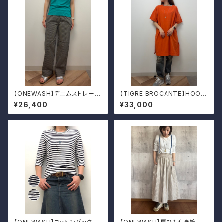
【ONEWASH】デニムストレート
【TIGRE BROCANTE】HOOT
パンツ
cotton ｵｰﾊﾞｰｽｸｴｱOP
¥26,400
¥33,000
【ONEWASH】コットンバックラ
【ONEWASH】肩ひも付き綿麻