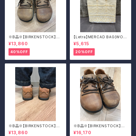
※B品※【BIRKENSTOCK】Mo
【Letra】MERCAD BAG(WOV
ntana/CUOIO 38
EN)
¥13,860
¥5,615
40%OFF
20%OFF
※B品※【BIRKENSTOCK】Mo
※B品※【BIRKENSTOCK】Mo
ntana/CUOIO 37
ntana/CUOIO 39
¥13,860
¥16,170