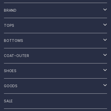
BRAND
ONE WASH
TOPS
Mau
T-shirt
BOTTOMS
NOVESTA
Shirt
Pants
COAT・OUTER
ROTOTO
No sleeve
Skirts
Coat
SHOES
UES
One-piece
Outer
Sneakers
GOODS
Dansko
Parkar
Jacket
Sandal
Bag
SALE