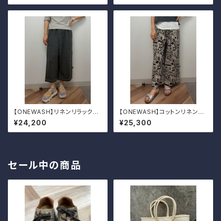
【ONEWASH】リネンリラックス
【ONEWASH】コットンリネンキ
パンツ
ャンバスガウチョパンツ
¥24,200
¥25,300
セール中の商品