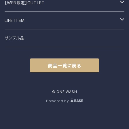
BIRKEN STOCK
Knit
Boots
Stall
【WEB限定】OUTLET
shimaai
Sweatshirt
Socks
B品
LIFE ITEM
NAPRON
Vest
Cap
食器
サンプル品
土から生まれた僕たち
L.E.O
Belt
商品一覧に戻る
FROMO
accessory
CLASSIC HARVEST
© ONE WASH
Powered by
KAPITAL
PENCO