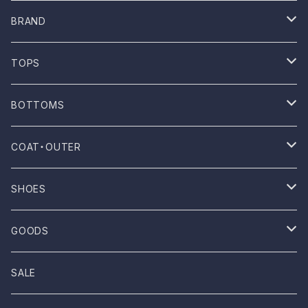
BRAND
ONE WASH
TOPS
Mau
T-shirt
BOTTOMS
NOVESTA
Shirt
Pants
COAT・OUTER
ROTOTO
No sleeve
Skirts
Coat
SHOES
UES
One-piece
Outer
Sneakers
GOODS
Dansko
Parkar
Jacket
Sandal
Bag
SALE