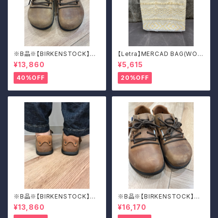
※B品※【BIRKENSTOCK】Mo
【Letra】MERCAD BAG(WOV
ntana/CUOIO 38
EN)
¥13,860
¥5,615
40%OFF
20%OFF
※B品※【BIRKENSTOCK】Mo
※B品※【BIRKENSTOCK】Mo
ntana/CUOIO 37
ntana/CUOIO 39
¥13,860
¥16,170