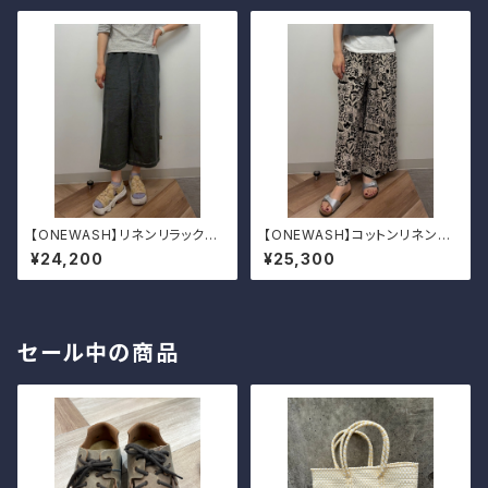
【ONEWASH】リネンリラックス
【ONEWASH】コットンリネンキ
パンツ
ャンバスガウチョパンツ
¥24,200
¥25,300
セール中の商品