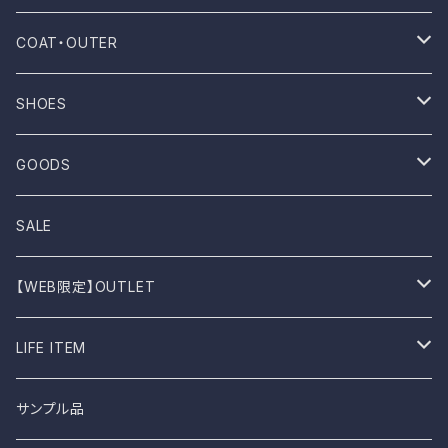
NOVESTA
Shirt
Pants
COAT・OUTER
ROTOTO
No sleeve
Skirts
Coat
SHOES
UES
One-piece
Outer
Sneakers
GOODS
Dansko
Parkar
Jacket
Sandal
Bag
SALE
BIRKEN STOCK
Knit
Boots
Stall
【WEB限定】OUTLET
shimaai
Sweatshirt
Socks
B品
LIFE ITEM
NAPRON
Vest
Cap
食器
サンプル品