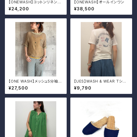
【ONEWASH】コットンリネンキ
【ONEWASH】オールインワン
ャンバスストレートパンツ
¥24,200
¥38,500
【ONE WASH】メッシュ5分袖t
【UES】WASH & WEAR Tシャ
シャツ
ツ
¥27,500
¥9,790