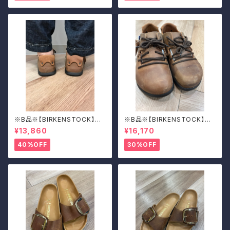
※B品※【BIRKENSTOCK】Mo
※B品※【BIRKENSTOCK】Mo
ntana/CUOIO 37
ntana/CUOIO 39
¥13,860
¥16,170
40%OFF
30%OFF