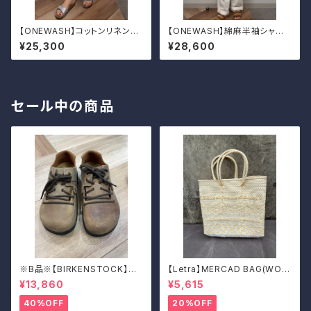
【ONEWASH】コットンリネンキ
【ONEWASH】綿麻半袖シャツ
ャンバスガウチョパンツ
ワンピース
¥25,300
¥28,600
セール中の商品
※B品※【BIRKENSTOCK】Mo
【Letra】MERCAD BAG(WOV
ntana/CUOIO 38
EN)
¥13,860
¥5,615
40%OFF
20%OFF