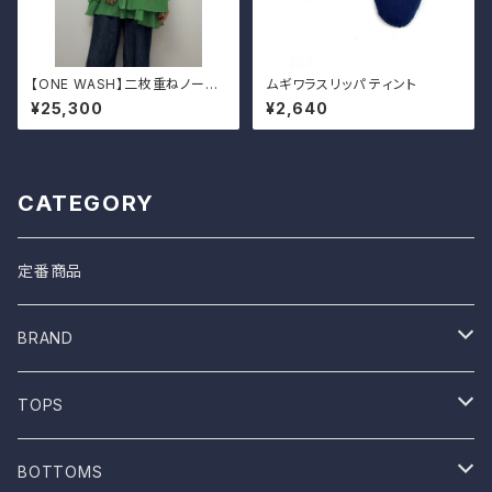
【ONE WASH】二枚重ねノース
ムギワラスリッパ ティント
リーブシャツ
¥25,300
¥2,640
CATEGORY
定番商品
BRAND
ONE WASH
TOPS
Mau
T-shirt
BOTTOMS