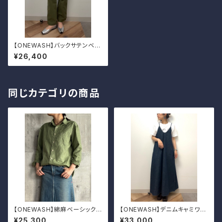
【ONEWASH】バックサテンベイ
カーパンツ
¥26,400
同じカテゴリの商品
【ONEWASH】綿麻ベーシックシ
【ONEWASH】デニムキャミワン
ャツ
ピ
¥25,300
¥33,000