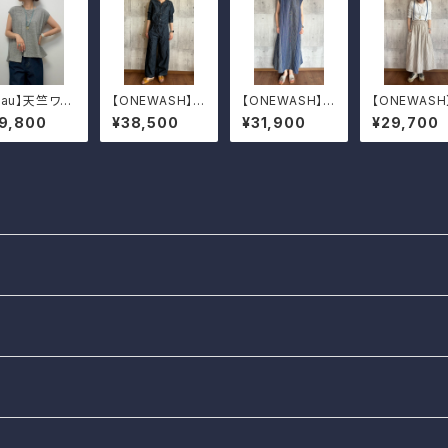
Mau】天竺ワイ
【ONEWASH】オ
【ONEWASH】リ
【ONEWASH
ランニング
ールインワン
ネンランニング
ひも付き綿麻
19,800
¥38,500
¥31,900
¥29,700
ワンピース
ャザースカー