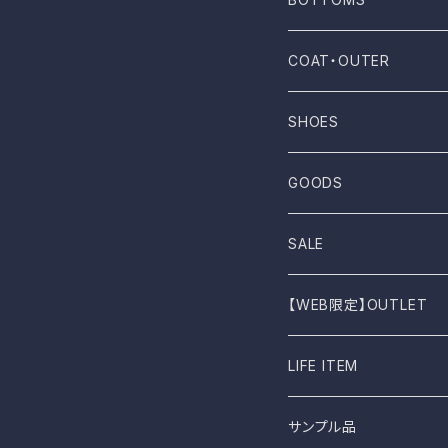
NOVESTA
Shirt
Pants
COAT・OUTER
ROTOTO
No sleeve
Skirts
Coat
SHOES
UES
One-piece
Outer
Sneakers
GOODS
Dansko
Parkar
Jacket
Sandal
Bag
SALE
BIRKEN STOCK
Knit
Boots
Stall
【WEB限定】OUTLET
shimaai
Sweatshirt
Socks
B品
LIFE ITEM
NAPRON
Vest
Cap
食器
サンプル品