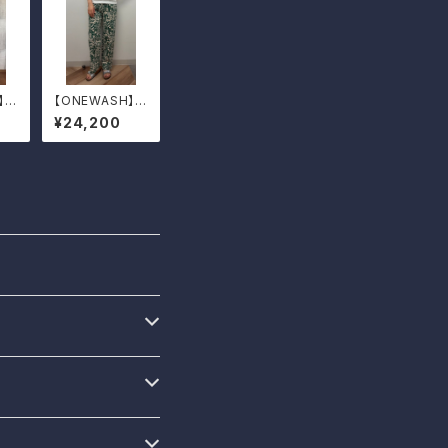
】肩
【ONEWASH】コ
ギ
ットンリネンキャ
¥24,200
ト
ンバスストレート
パンツ