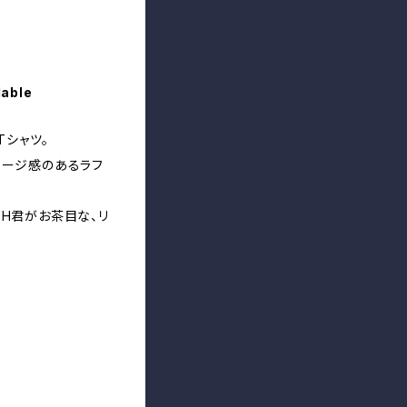
lable
Tシャツ。
テージ感のあるラフ
SH君がお茶目な、リ