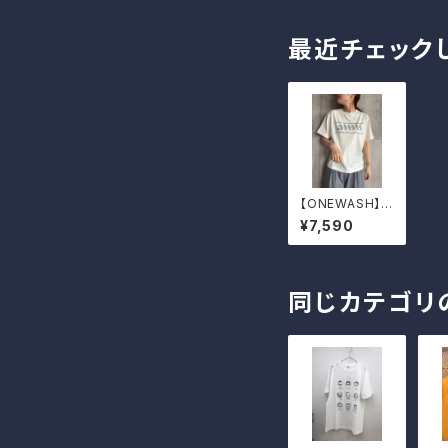
最近チェック
【ONEWASH】フ
ェードプリントT
¥7,590
シャツ（フラガー
ル）
同じカテゴリ