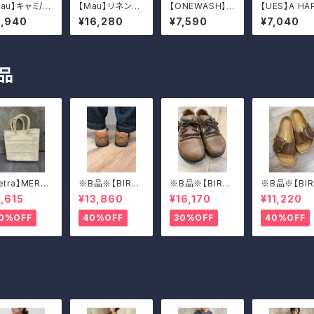
au】キャミ/2
【Mau】リネンワ
【ONEWASH】フ
【UES】A HA
6
イドロンT
ェードプリントT
Y DAY! Tシ
5,940
¥16,280
¥7,590
¥7,040
シャツ（キャメル）
品
etra】MERC
※B品※【BIRKE
※B品※【BIRKE
※B品※【BIR
 BAG(WOV
NSTOCK】Mon
NSTOCK】Mon
N STOCK】
,615
¥13,860
¥16,170
¥11,220
)
tana/CUOIO 3
tana/CUOIO 3
drid Big Bu
7
9
e/マドリッド 
0%OFF
40%OFF
30%OFF
40%OFF
グバックル 