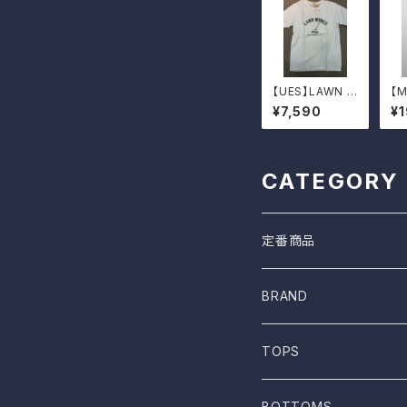
【UES】LAWN M
【
OWR Tシャツ
ド
¥7,590
¥
CATEGORY
定番商品
BRAND
ONE WASH
TOPS
Mau
T-shirt
BOTTOMS