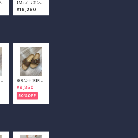
PP
【Mau】リネンワ
ャツ
イド５分袖T
¥16,280
KE
※B品※【BIRKE
Ma
N STOCK】Ma
¥9,350
ckl
drid Big Buckl
ビッ
e/マドリッド ビッ
50%OFF
39
グバックル 39