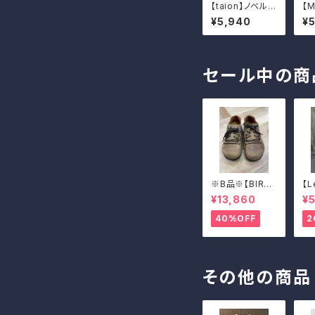
【taion】ノベルス
【M
ターTシャツ
02
¥5,940
¥
セール中の商
※B品※【BIRKE
【L
NSTOCK】Mon
AD
¥13,860
¥5
tana/CUOIO 3
EN
8
40%OFF
2
その他の商品