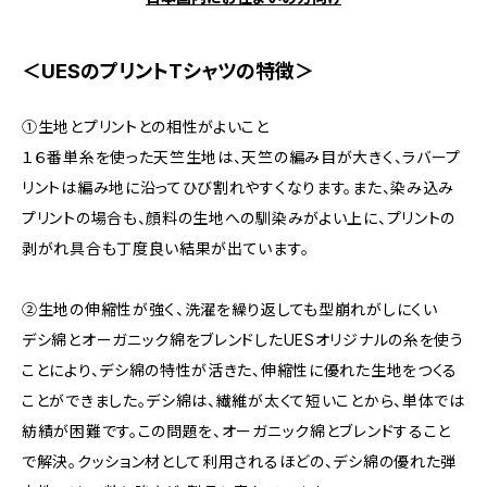
＜UESのプリントTシャツの特徴＞
①生地とプリントとの相性がよいこと
１６番単糸を使った天竺生地は、天竺の編み目が大きく、ラバープ
リントは編み地に沿ってひび割れやすくなります。また、染み込み
プリントの場合も、顔料の生地への馴染みがよい上に、プリントの
剥がれ具合も丁度良い結果が出ています。
②生地の伸縮性が強く、洗濯を繰り返しても型崩れがしにくい
デシ綿とオーガニック綿をブレンドしたUESオリジナルの糸を使う
ことにより、デシ綿の特性が活きた、伸縮性に優れた生地をつくる
ことができました。デシ綿は、繊維が太くて短いことから、単体では
紡績が困難です。この問題を、オーガニック綿とブレンドすること
で解決。クッション材として利用されるほどの、デシ綿の優れた弾