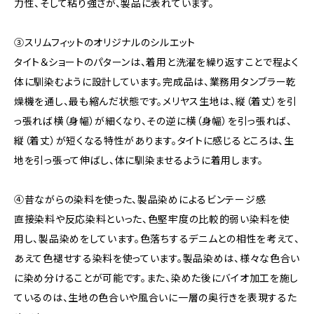
力性、そして粘り強さが、製品に表れています。
③スリムフィットのオリジナルのシルエット
タイト＆ショートのパターンは、着用と洗濯を繰り返すことで程よく
体に馴染むように設計しています。完成品は、業務用タンブラー乾
燥機を通し、最も縮んだ状態です。メリヤス生地は、縦（着丈）を引
っ張れば横（身幅）が細くなり、その逆に横（身幅）を引っ張れば、
縦（着丈）が短くなる特性があります。タイトに感じるところは、生
地を引っ張って伸ばし、体に馴染ませるように着用します。
④昔ながらの染料を使った、製品染めによるビンテージ感
直接染料や反応染料といった、色堅牢度の比較的弱い染料を使
用し、製品染めをしています。色落ちするデニムとの相性を考えて、
あえて色褪せする染料を使っています。製品染めは、様々な色合い
に染め分けることが可能です。また、染めた後にバイオ加工を施し
ているのは、生地の色合いや風合いに一層の奥行きを表現するた