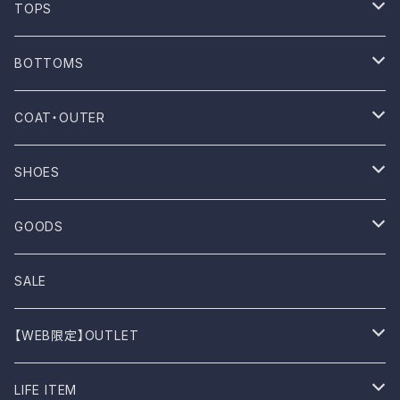
ONE WASH
TOPS
Mau
T-shirt
BOTTOMS
NOVESTA
Shirt
Pants
COAT・OUTER
ROTOTO
No sleeve
Skirts
Coat
SHOES
UES
One-piece
Outer
Sneakers
GOODS
Dansko
Parkar
Jacket
Sandal
Bag
SALE
BIRKEN STOCK
Knit
Boots
Stall
【WEB限定】OUTLET
shimaai
Sweatshirt
Socks
B品
LIFE ITEM