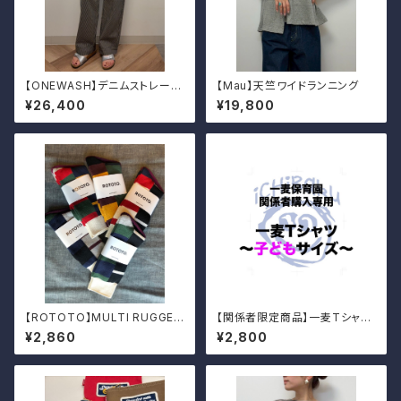
【ONEWASH】デニムストレート
【Mau】天竺ワイドランニング
パンツ
¥26,400
¥19,800
【ROTOTO】MULTI RUGGER
【関係者限定商品】一麦Tシャツ
PATTERN CREW
（子どもサイズ）
¥2,860
¥2,800