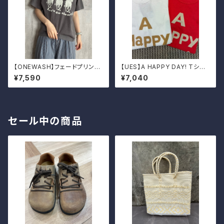
【ONEWASH】フェードプリント
【UES】A HAPPY DAY! Tシャ
Tシャツ（キャメル）
ツ
¥7,590
¥7,040
セール中の商品