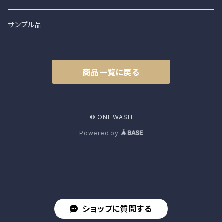
NAPRON
Vest
Cap
食器
サンプル品
土から生まれた僕たち
L.E.O
Belt
商品一覧に戻る
FROMO
accessory
CLASSIC HARVEST
© ONE WASH
Powered by
KAPITAL
PENCO
kepani
ショップに質問する