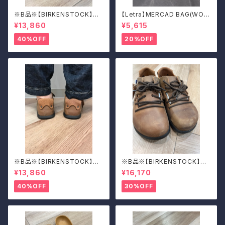
※B品※【BIRKENSTOCK】Mo
【Letra】MERCAD BAG(WOV
ntana/CUOIO 38
EN)
¥13,860
¥5,615
40%OFF
20%OFF
※B品※【BIRKENSTOCK】Mo
※B品※【BIRKENSTOCK】Mo
ntana/CUOIO 37
ntana/CUOIO 39
¥13,860
¥16,170
40%OFF
30%OFF