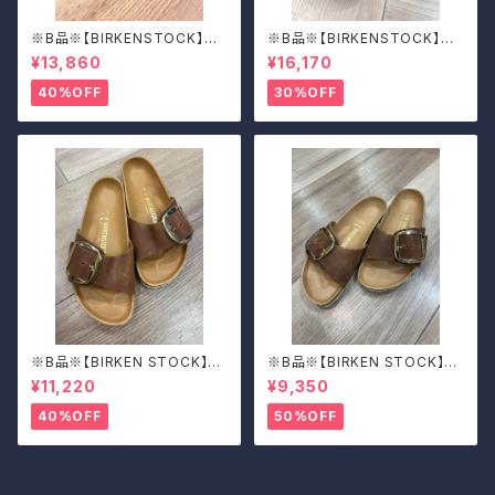
※B品※【BIRKENSTOCK】Mo
※B品※【BIRKENSTOCK】Mo
ntana/CUOIO 37
ntana/CUOIO 39
¥13,860
¥16,170
40%OFF
30%OFF
※B品※【BIRKEN STOCK】M
※B品※【BIRKEN STOCK】M
adrid Big Buckle/マドリッド
adrid Big Buckle/マドリッド
¥11,220
¥9,350
ビッグバックル 39
ビッグバックル 39
40%OFF
50%OFF