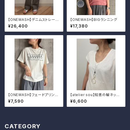
【ONEWASH】デニムストレート
【ONEWASH】BIGランニング
パンツ
¥26,400
¥17,380
【ONEWASH】フェードプリント
【atelier sou】知恵の輪ネック
Tシャツ（フラガール）
レス
¥7,590
¥6,600
CATEGORY