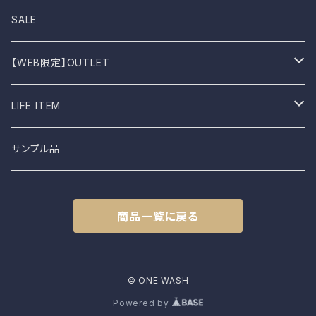
Dansko
Parkar
Jacket
Sandal
Bag
SALE
BIRKEN STOCK
Knit
Boots
Stall
【WEB限定】OUTLET
shimaai
Sweatshirt
Socks
B品
LIFE ITEM
NAPRON
Vest
Cap
食器
サンプル品
土から生まれた僕たち
L.E.O
Belt
商品一覧に戻る
FROMO
accessory
CLASSIC HARVEST
© ONE WASH
Powered by