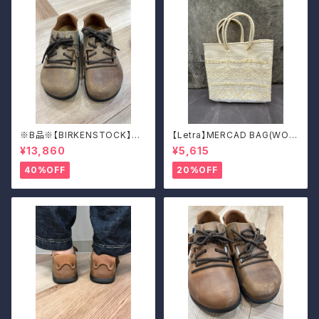
※B品※【BIRKENSTOCK】Mo
【Letra】MERCAD BAG(WOV
ntana/CUOIO 38
EN)
¥13,860
¥5,615
40%OFF
20%OFF