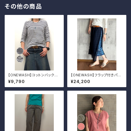
その他の商品
【ONEWASH】コットンバックラ
【ONEWASH】フラップ付きパン
ウンドクルーT
ツ
¥9,790
¥24,200