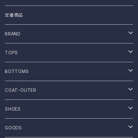
定番商品
BRAND
ONE WASH
TOPS
Mau
T-shirt
BOTTOMS
NOVESTA
Shirt
Pants
COAT・OUTER
ROTOTO
No sleeve
Skirts
Coat
SHOES
UES
One-piece
Outer
Sneakers
GOODS