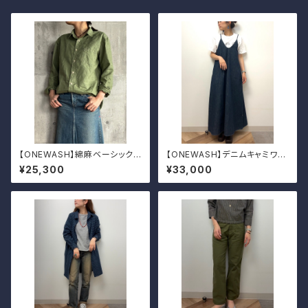
【ONEWASH】綿麻ベーシックシ
【ONEWASH】デニムキャミワン
ャツ
ピ
¥25,300
¥33,000