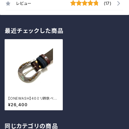
レビュー
(17)
最近チェックした商品
【ONEWASH】40ミリ蹄鉄ベル
ト
¥26,400
同じカテゴリの商品