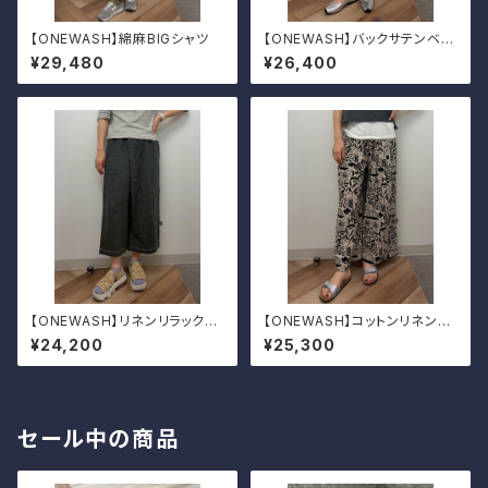
【ONEWASH】綿麻BIGシャツ
【ONEWASH】バックサテンベイ
カーパンツ
¥29,480
¥26,400
【ONEWASH】リネンリラックス
【ONEWASH】コットンリネンキ
パンツ
ャンバスガウチョパンツ
¥24,200
¥25,300
セール中の商品