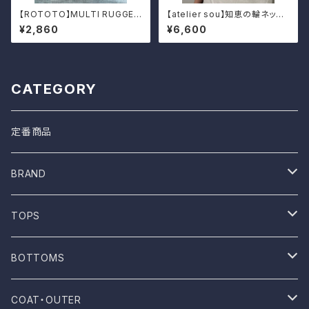
【ROTOTO】MULTI RUGGER
【atelier sou】知恵の輪ネック
PATTERN CREW
レス
¥2,860
¥6,600
CATEGORY
定番商品
BRAND
ONE WASH
TOPS
Mau
T-shirt
BOTTOMS
NOVESTA
Shirt
Pants
COAT・OUTER