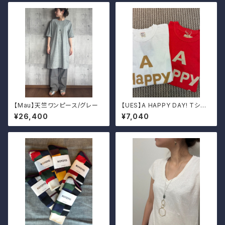
【Mau】天竺ワンピース/グレー
【UES】A HAPPY DAY! Tシャ
ツ
¥26,400
¥7,040