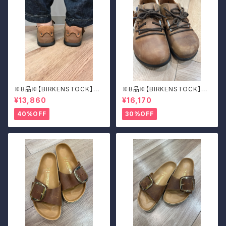
※B品※【BIRKENSTOCK】Mo
※B品※【BIRKENSTOCK】Mo
ntana/CUOIO 37
ntana/CUOIO 39
¥13,860
¥16,170
40%OFF
30%OFF