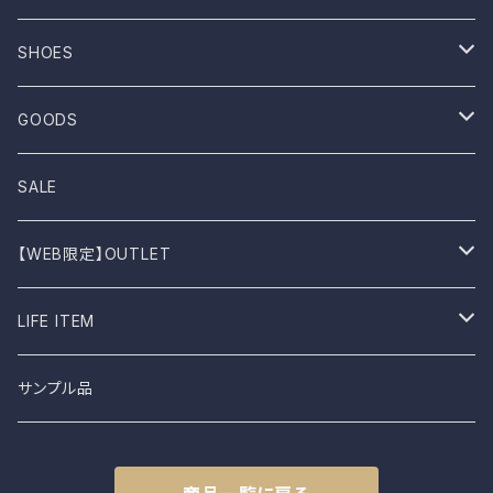
ROTOTO
No sleeve
Skirts
Coat
SHOES
UES
One-piece
Outer
Sneakers
GOODS
Dansko
Parkar
Jacket
Sandal
Bag
SALE
BIRKEN STOCK
Knit
Boots
Stall
【WEB限定】OUTLET
shimaai
Sweatshirt
Socks
B品
LIFE ITEM
NAPRON
Vest
Cap
食器
サンプル品
土から生まれた僕たち
L.E.O
Belt