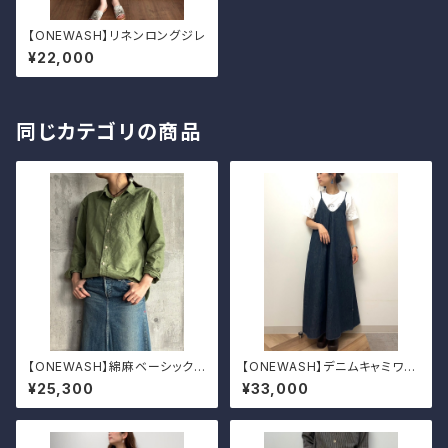
【ONEWASH】リネンロングジレ
¥22,000
同じカテゴリの商品
【ONEWASH】綿麻ベーシックシ
【ONEWASH】デニムキャミワン
ャツ
ピ
¥25,300
¥33,000