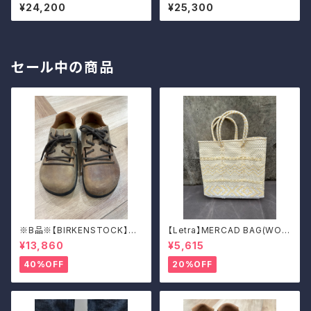
パンツ
ャンバスガウチョパンツ
¥24,200
¥25,300
セール中の商品
※B品※【BIRKENSTOCK】Mo
【Letra】MERCAD BAG(WOV
ntana/CUOIO 38
EN)
¥13,860
¥5,615
40%OFF
20%OFF