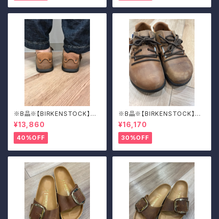
※B品※【BIRKENSTOCK】Mo
※B品※【BIRKENSTOCK】Mo
ntana/CUOIO 37
ntana/CUOIO 39
¥13,860
¥16,170
40%OFF
30%OFF