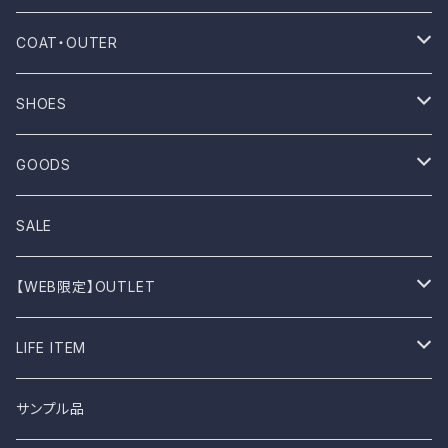
NOVESTA
Shirt
Pants
COAT・OUTER
ROTOTO
No sleeve
Skirts
Coat
SHOES
UES
One-piece
Outer
Sneakers
GOODS
Dansko
Parkar
Jacket
Sandal
Bag
SALE
BIRKEN STOCK
Knit
Boots
Stall
【WEB限定】OUTLET
shimaai
Sweatshirt
Socks
B品
LIFE ITEM
NAPRON
Vest
Cap
食器
サンプル品