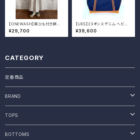
【ONEWASH】肩ひも付き綿麻
【UES】23オンスデニム ヘビー
ギャザースカート
トートバッグ M
¥29,700
¥39,600
CATEGORY
定番商品
BRAND
ONE WASH
TOPS
Mau
T-shirt
BOTTOMS