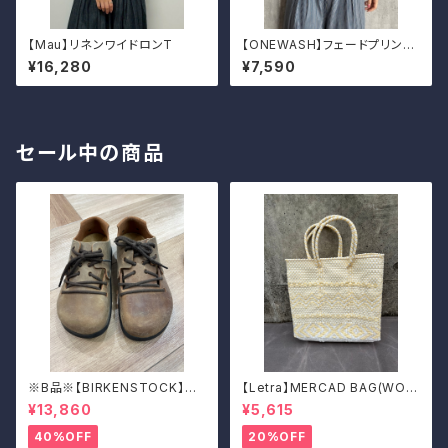
【Mau】リネンワイドロンT
【ONEWASH】フェードプリント
Tシャツ（キャメル）
¥16,280
¥7,590
セール中の商品
※B品※【BIRKENSTOCK】Mo
【Letra】MERCAD BAG(WOV
ntana/CUOIO 38
EN)
¥13,860
¥5,615
40%OFF
20%OFF