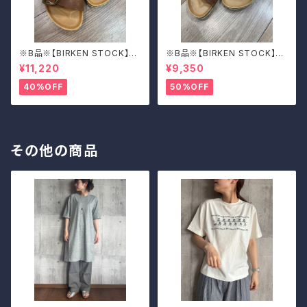
※B品※【BIRKEN STOCK】M
※B品※【BIRKEN STOCK】M
adrid Big Buckle/マドリッド
adrid Big Buckle/マドリッド
¥11,220
¥9,350
ビッグバックル 39
ビッグバックル 39
40%OFF
50%OFF
その他の商品