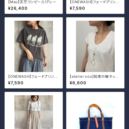
【Mau】天竺ワンピース/グレー
【ONEWASH】フェードプリント
Tシャツ（フラガール）
¥26,400
¥7,590
【ONEWASH】フェードプリント
【atelier sou】知恵の輪ネック
Tシャツ（キャメル）
レス
¥7,590
¥6,600