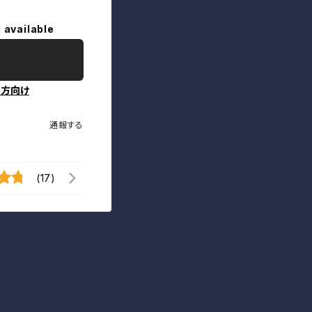
 available
の方向け
通報する
(17)