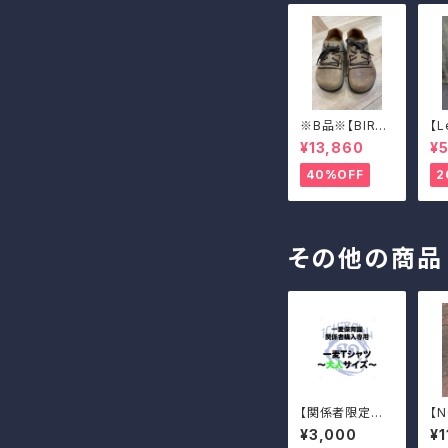
※B品※【BIRKE
【L
NSTOCK】Mon
AD
¥13,860
¥5
tana/CUOIO 3
EN
8
40%OFF
2
その他の商品
【関係者限定商
【N
品】一麦Tシャツ
TA
¥3,000
¥1
（大人サイズ）
WH