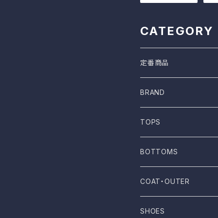
CATEGORY
定番商品
BRAND
ONE WASH
TOPS
Mau
T-shirt
BOTTOMS
NOVESTA
Shirt
Pants
COAT・OUTER
ROTOTO
No sleeve
Skirts
Coat
SHOES