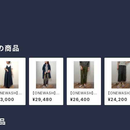
の商品
ONEWASH】デ
【ONEWASH】綿
【ONEWASH】バ
【ONEWASH
ムキャミワンピ
麻BIGシャツ
ックサテンベイカ
ネンリラック
33,000
¥29,480
¥26,400
¥24,200
ーパンツ
ンツ
品