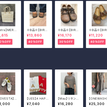
etra】MERC
※B品※【BIRKE
※B品※【BIRKE
※B品※【BIR
 BAG(WOV
NSTOCK】Mon
NSTOCK】Mon
N STOCK】
,615
¥13,860
¥16,170
¥11,220
)
tana/CUOIO 3
tana/CUOIO 3
drid Big Bu
7
9
e/マドリッド 
0%OFF
40%OFF
30%OFF
40%OFF
グバックル 
OVESTA】S
【UES】A HAPP
【Mau】リネンワ
【ONEWASH
R MASTER/
Y DAY! Tシャツ
イド５分袖T
ひも付きギャ
1,000
¥7,040
¥16,280
¥25,300
ITE
ータックスカ