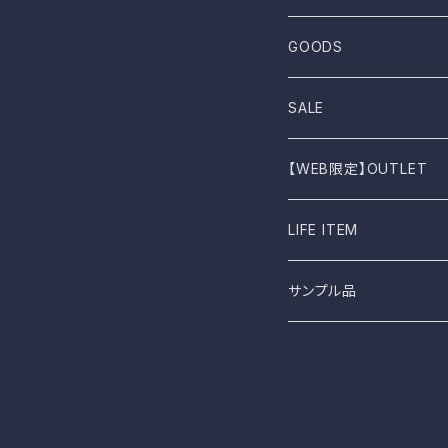
UES
One-piece
Outer
Sneakers
GOODS
Dansko
Parkar
Jacket
Sandal
Bag
SALE
BIRKEN STOCK
Knit
Boots
Stall
【WEB限定】OUTLET
shimaai
Sweatshirt
Socks
B品
LIFE ITEM
NAPRON
Vest
Cap
食器
サンプル品
土から生まれた僕たち
L.E.O
Belt
FROMO
accessory