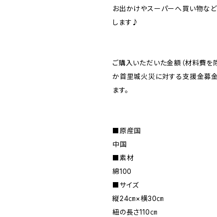
お出かけやスーパーへ買い物な
します♪
ご購入いただいた金額（材料費を除
か首里城火災に対する支援金募
ます。
■原産国
中国
■素材
綿100
■サイズ
縦24㎝×横30㎝
紐の長さ110㎝