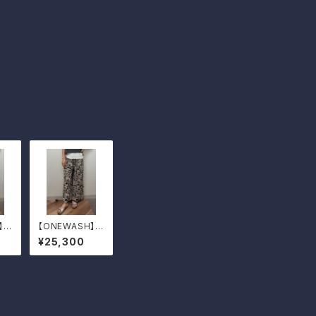
】リ
【ONEWASH】コ
スパ
ットンリネンキャ
¥25,300
ンバスガウチョパ
ンツ