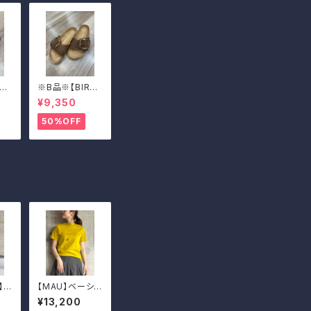
KE
※B品※【BIRKE
Ma
N STOCK】Ma
¥9,350
ckl
drid Big Buckl
ビッ
e/マドリッド ビッ
50%OFF
39
グバックル 39
】肩
【MAU】ベーシッ
ザ
クTシャツ
¥13,200
ート