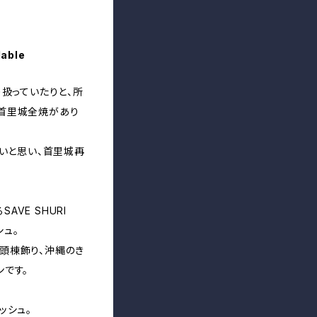
lable
り扱っていたりと、所
首里城全焼があり
たいと思い、首里城再
SAVE SHURI
シュ。
頭棟飾り、沖縄のき
です。
ッシュ。