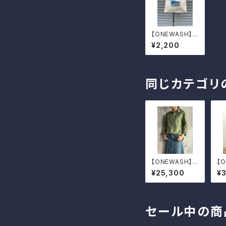
【ONEWASH】首
里城サコッシュ
¥2,200
同じカテゴリ
【ONEWASH】綿
【
麻ベーシックシ
ニ
¥25,300
¥
ャツ
セール中の商