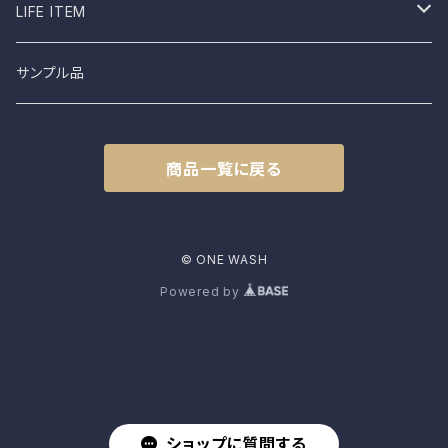
shimaai
Sweatshirt
Socks
B品
LIFE ITEM
NAPRON
Vest
Cap
食器
サンプル品
土から生まれた僕たち
L.E.O
Belt
商品一覧に戻る
FROMO
accessory
CLASSIC HARVEST
© ONE WASH
Powered by
KAPITAL
PENCO
kepani
ショップに質問する