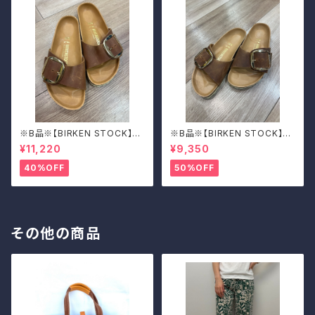
※B品※【BIRKEN STOCK】M
※B品※【BIRKEN STOCK】M
adrid Big Buckle/マドリッド
adrid Big Buckle/マドリッド
¥11,220
¥9,350
ビッグバックル 39
ビッグバックル 39
40%OFF
50%OFF
その他の商品