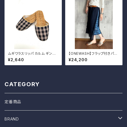
ムギワラスリッパ カルム ギンガ
【ONEWASH】フラップ付きパン
ム チェック
ツ
¥2,640
¥24,200
CATEGORY
定番商品
BRAND