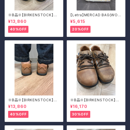
※B品※【BIRKENSTOCK】Mo
【Letra】MERCAD BAG(WOV
ntana/CUOIO 38
EN)
¥13,860
¥5,615
40%OFF
20%OFF
※B品※【BIRKENSTOCK】Mo
※B品※【BIRKENSTOCK】Mo
ntana/CUOIO 37
ntana/CUOIO 39
¥13,860
¥16,170
40%OFF
30%OFF