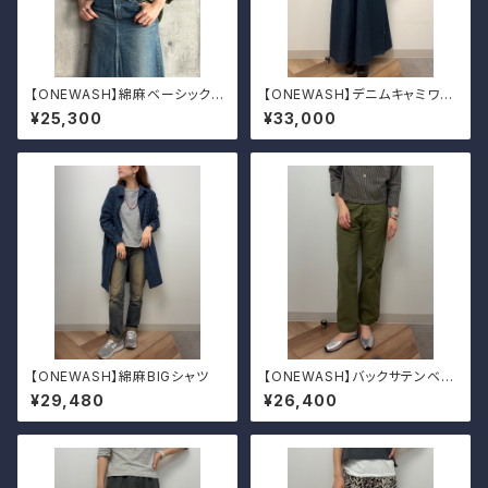
【ONEWASH】綿麻ベーシックシ
【ONEWASH】デニムキャミワン
ャツ
ピ
¥25,300
¥33,000
【ONEWASH】綿麻BIGシャツ
【ONEWASH】バックサテンベイ
カーパンツ
¥29,480
¥26,400