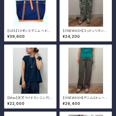
【UES】23オンスデニム ヘビー
【ONEWASH】コットンリネンキ
トートバッグ M
ャンバスストレートパンツ
¥39,600
¥24,200
【Mau】天竺ワイドランニング(イ
【ONEWASH】デニムストレート
ンディゴ）
パンツ
¥22,000
¥26,400