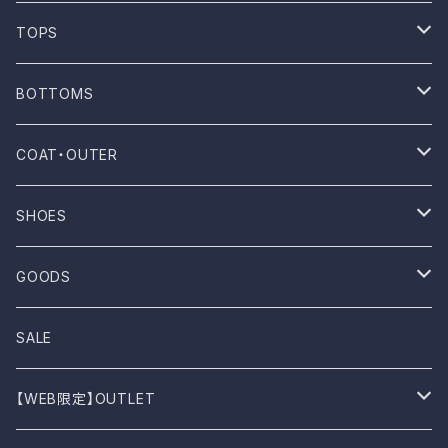
ONE WASH
TOPS
Mau
T-shirt
BOTTOMS
NOVESTA
Shirt
Pants
COAT・OUTER
ROTOTO
No sleeve
Skirts
Coat
SHOES
UES
One-piece
Outer
Sneakers
GOODS
Dansko
Parkar
Jacket
Sandal
Bag
SALE
BIRKEN STOCK
Knit
Boots
Stall
【WEB限定】OUTLET