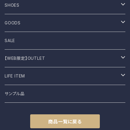
ROTOTO
No sleeve
Skirts
Coat
SHOES
UES
One-piece
Outer
Sneakers
GOODS
Dansko
Parkar
Jacket
Sandal
Bag
SALE
BIRKEN STOCK
Knit
Boots
Stall
【WEB限定】OUTLET
shimaai
Sweatshirt
Socks
B品
LIFE ITEM
NAPRON
Vest
Cap
食器
サンプル品
土から生まれた僕たち
L.E.O
Belt
商品一覧に戻る
FROMO
accessory