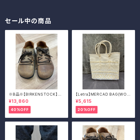
セール中の商品
※B品※【BIRKENSTOCK】Mo
【Letra】MERCAD BAG(WOV
ntana/CUOIO 38
EN)
¥13,860
¥5,615
40%OFF
20%OFF