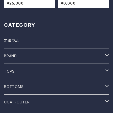
リーブシャツ
レス
¥25,300
¥6,600
CATEGORY
定番商品
BRAND
ONE WASH
TOPS
Mau
T-shirt
BOTTOMS
NOVESTA
Shirt
Pants
COAT・OUTER