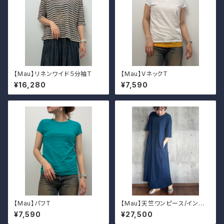
【Mau】リネンワイド５分袖T
【Mau】VネックT
¥16,280
¥7,590
【Mau】パフT
【Mau】天竺ワンピース/インディ
ゴ
¥7,590
¥27,500