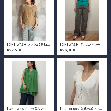
【ONE WASH】メッシュ5分袖t
【ONEWASH】デニムストレート
シャツ
パンツ
¥27,500
¥26,400
【ONE WASH】二枚重ねノース
【atelier sou】知恵の輪ネック