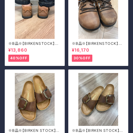
※B品※【BIRKENSTOCK】Mo
※B品※【BIRKENSTOCK】Mo
ntana/CUOIO 37
ntana/CUOIO 39
¥13,860
¥16,170
40%OFF
30%OFF
※B品※【BIRKEN STOCK】M
※B品※【BIRKEN STOCK】M