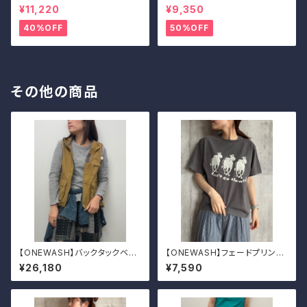
adrid Big Buckle/マドリッド
adrid Big Buckle/マドリッド
¥11,220
¥9,350
ビッグバックル 39
ビッグバックル 39
40%OFF
50%OFF
その他の商品
【ONEWASH】バックタックベス
【ONEWASH】フェードプリント
ト 2026
Tシャツ（キャメル）
¥26,180
¥7,590