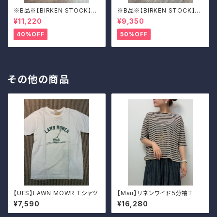
※B品※【BIRKEN STOCK】M
※B品※【BIRKEN STOCK】M
adrid Big Buckle/マドリッド
adrid Big Buckle/マドリッド
¥11,220
¥9,350
ビッグバックル 39
ビッグバックル 39
40%OFF
50%OFF
その他の商品
【UES】LAWN MOWR Tシャツ
【Mau】リネンワイド５分袖T
¥7,590
¥16,280