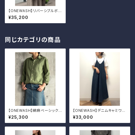
【ONEWASH】リバーシブルボア
ベスト
¥35,200
同じカテゴリの商品
【ONEWASH】綿麻ベーシックシ
【ONEWASH】デニムキャミワン
ャツ
ピ
¥25,300
¥33,000