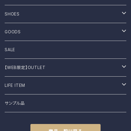
ROTOTO
No sleeve
Skirts
Coat
SHOES
UES
One-piece
Outer
Sneakers
GOODS
Dansko
Parkar
Jacket
Sandal
Bag
SALE
BIRKEN STOCK
Knit
Boots
Stall
【WEB限定】OUTLET
shimaai
Sweatshirt
Socks
B品
LIFE ITEM
NAPRON
Vest
Cap
食器
サンプル品
土から生まれた僕たち
L.E.O
Belt