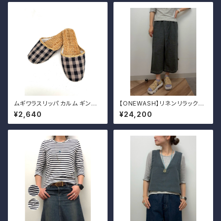
ムギワラスリッパ カルム ギンガ
【ONEWASH】リネンリラックス
ム チェック
パンツ
¥2,640
¥24,200