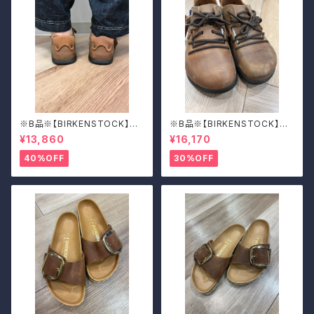
※B品※【BIRKENSTOCK】Mo
※B品※【BIRKENSTOCK】Mo
ntana/CUOIO 37
ntana/CUOIO 39
¥13,860
¥16,170
40%OFF
30%OFF