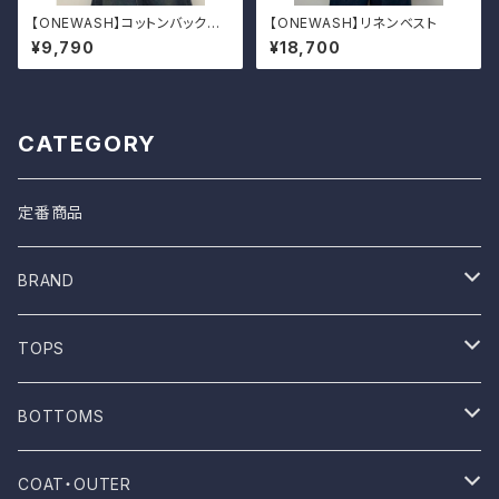
【ONEWASH】コットンバックラ
【ONEWASH】リネンベスト
ウンドクルーT
¥9,790
¥18,700
CATEGORY
定番商品
BRAND
ONE WASH
TOPS
Mau
T-shirt
BOTTOMS
NOVESTA
Shirt
Pants
COAT・OUTER