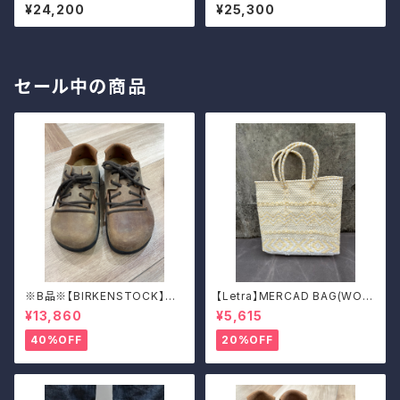
パンツ
ャンバスガウチョパンツ
¥24,200
¥25,300
セール中の商品
※B品※【BIRKENSTOCK】Mo
【Letra】MERCAD BAG(WOV
ntana/CUOIO 38
EN)
¥13,860
¥5,615
40%OFF
20%OFF