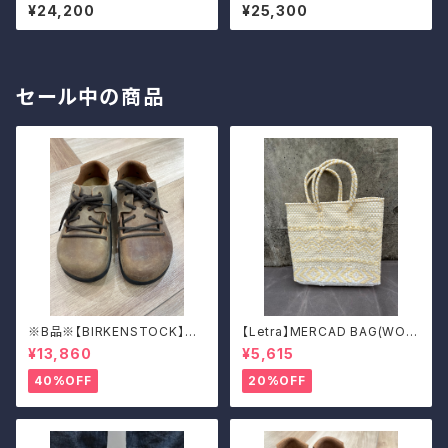
パンツ
ャンバスガウチョパンツ
¥24,200
¥25,300
セール中の商品
※B品※【BIRKENSTOCK】Mo
【Letra】MERCAD BAG(WOV
ntana/CUOIO 38
EN)
¥13,860
¥5,615
40%OFF
20%OFF