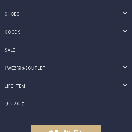
ROTOTO
No sleeve
Skirts
Coat
SHOES
UES
One-piece
Outer
Sneakers
GOODS
Dansko
Parkar
Jacket
Sandal
Bag
SALE
BIRKEN STOCK
Knit
Boots
Stall
【WEB限定】OUTLET
shimaai
Sweatshirt
Socks
B品
LIFE ITEM
NAPRON
Vest
Cap
食器
サンプル品
土から生まれた僕たち
L.E.O
Belt