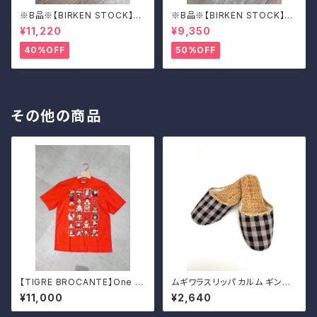
※B品※【BIRKEN STOCK】M
※B品※【BIRKEN STOCK】M
adrid Big Buckle/マドリッド
adrid Big Buckle/マドリッド
¥11,220
¥9,350
ビッグバックル 39
ビッグバックル 39
40%OFF
50%OFF
その他の商品
【TIGRE BROCANTE】One W
ムギワラスリッパ カルム ギンガ
orld 半袖Tシャツ
ム チェック
¥11,000
¥2,640