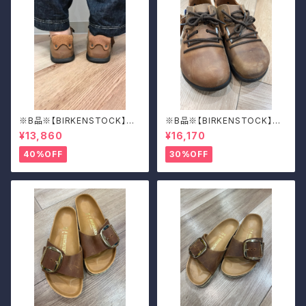
※B品※【BIRKENSTOCK】Mo
※B品※【BIRKENSTOCK】Mo
ntana/CUOIO 37
ntana/CUOIO 39
¥13,860
¥16,170
40%OFF
30%OFF