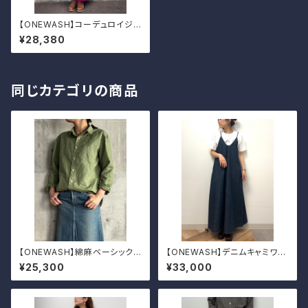
【ONEWASH】コーデュロイジャ
ンパースカート
¥28,380
同じカテゴリの商品
【ONEWASH】綿麻ベーシックシ
【ONEWASH】デニムキャミワン
ャツ
ピ
¥25,300
¥33,000