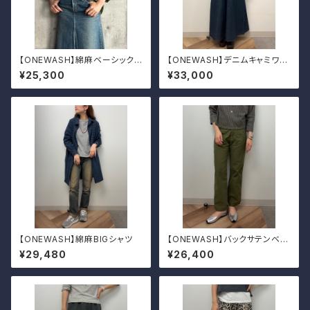
【ONEWASH】綿麻ベーシックシ
【ONEWASH】デニムキャミワン
ャツ
ピ
¥25,300
¥33,000
【ONEWASH】綿麻BIGシャツ
【ONEWASH】バックサテンベイ
カーパンツ
¥29,480
¥26,400