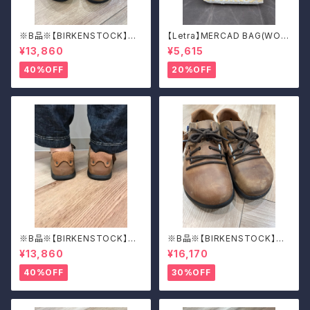
※B品※【BIRKENSTOCK】Mo
【Letra】MERCAD BAG(WOV
ntana/CUOIO 38
EN)
¥13,860
¥5,615
40%OFF
20%OFF
※B品※【BIRKENSTOCK】Mo
※B品※【BIRKENSTOCK】Mo
ntana/CUOIO 37
ntana/CUOIO 39
¥13,860
¥16,170
40%OFF
30%OFF