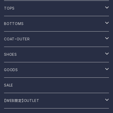
ONE WASH
TOPS
Mau
T-shirt
BOTTOMS
NOVESTA
Shirt
Pants
COAT・OUTER
ROTOTO
No sleeve
Skirts
Coat
SHOES
UES
One-piece
Outer
Sneakers
GOODS
Dansko
Parkar
Jacket
Sandal
Bag
SALE
BIRKEN STOCK
Knit
Boots
Stall
【WEB限定】OUTLET