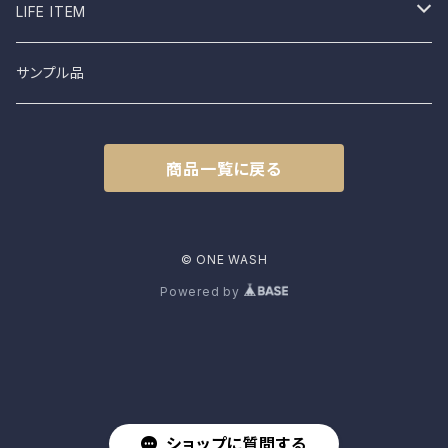
shimaai
Sweatshirt
Socks
B品
LIFE ITEM
NAPRON
Vest
Cap
食器
サンプル品
土から生まれた僕たち
L.E.O
Belt
商品一覧に戻る
FROMO
accessory
CLASSIC HARVEST
© ONE WASH
Powered by
KAPITAL
PENCO
kepani
ショップに質問する