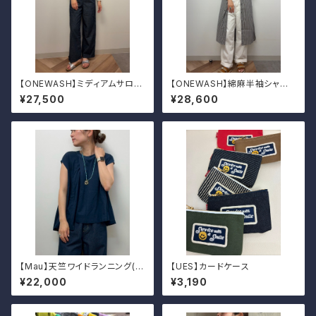
【ONEWASH】ミディアムサロペ
【ONEWASH】綿麻半袖シャツ
ット
ワンピース
¥27,500
¥28,600
【Mau】天竺ワイドランニング(イ
【UES】カードケース
ンディゴ）
¥22,000
¥3,190