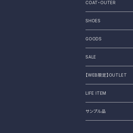
NOVESTA
Shirt
Pants
COAT・OUTER
ROTOTO
No sleeve
Skirts
Coat
SHOES
UES
One-piece
Outer
Sneakers
GOODS
Dansko
Parkar
Jacket
Sandal
Bag
SALE
BIRKEN STOCK
Knit
Boots
Stall
【WEB限定】OUTLET
shimaai
Sweatshirt
Socks
B品
LIFE ITEM
NAPRON
Vest
Cap
食器
サンプル品
土から生まれた僕たち
L.E.O
Belt