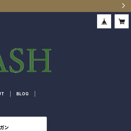
UT
BLOG
ィガン