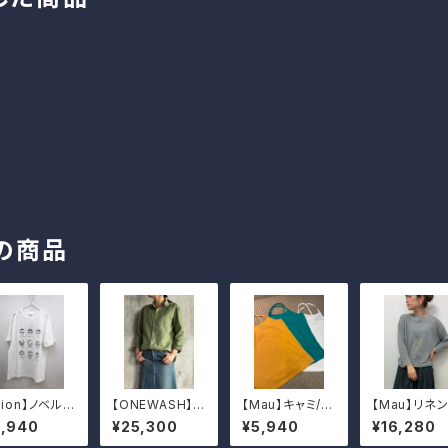
の商品
aion】ノベルス
【ONEWASH】綿
【Mau】キャミ/2
【Mau】リネ
ーTシャツ
麻ベーシックシ
026
イドロンT
5,940
¥25,300
¥5,940
¥16,280
ャツ