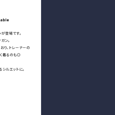
lable
ンが登場です。
ガン。
おり、トレーナーの
く着るのも◎
るシルエットに。