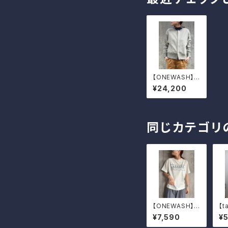
【ONEWASH】ワ
イドカーディガン
¥24,200
同じカテゴリ
【ONEWASH】フ
【t
ェードプリントT
タ
¥7,590
¥
シャツ（フラガー