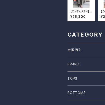
【ONEWASH】肩
【
ひも付きギャザ
ャ
¥25,300
¥
ータックスカート
CATEGORY
定番商品
BRAND
ONE WASH
TOPS
Mau
T-shirt
BOTTOMS