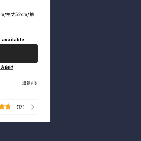
cm/袖丈52cm/袖
 available
の方向け
通報する
(17)