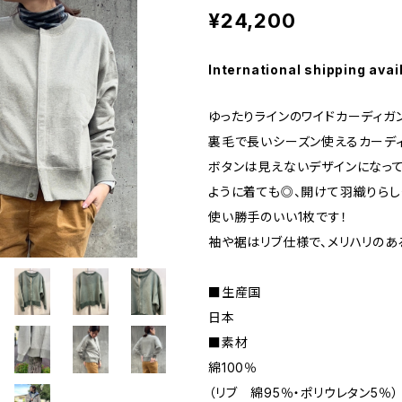
¥24,200
International shipping avai
ゆったりラインのワイドカーディガ
裏毛で長いシーズン使えるカーディ
ボタンは見えないデザインになって
ように着ても◎、開けて羽織りらし
使い勝手のいい1枚です！
袖や裾はリブ仕様で、メリハリのあ
■生産国
日本
■素材
綿100％
（リブ 綿95％・ポリウレタン5％）