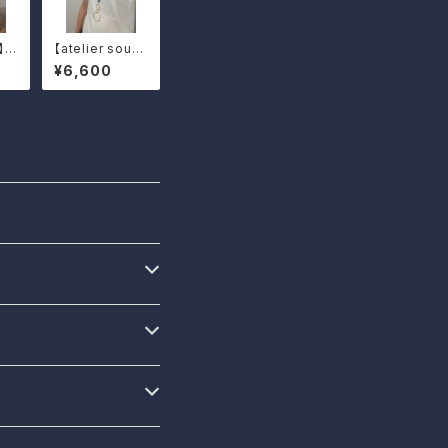
】コ
【atelier sou】
キャ
知恵の輪ネック
¥6,600
ート
レス