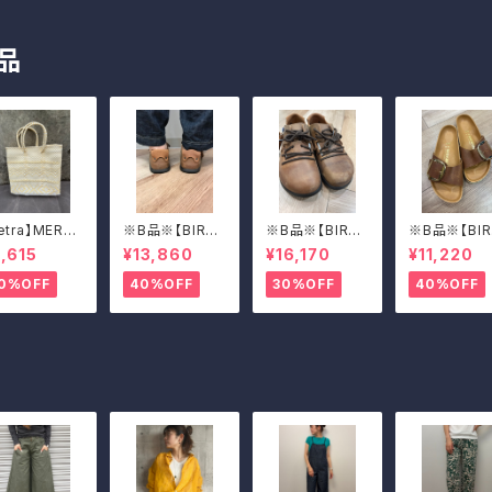
品
etra】MERC
※B品※【BIRKE
※B品※【BIRKE
※B品※【BIR
 BAG(WOV
NSTOCK】Mon
NSTOCK】Mon
N STOCK】
,615
¥13,860
¥16,170
¥11,220
)
tana/CUOIO 3
tana/CUOIO 3
drid Big Bu
7
9
e/マドリッド 
0%OFF
40%OFF
30%OFF
40%OFF
グバックル 