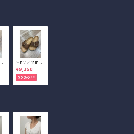
KE
※B品※【BIRKE
Ma
N STOCK】Ma
¥9,350
ckl
drid Big Buckl
ビッ
e/マドリッド ビッ
50%OFF
39
グバックル 39