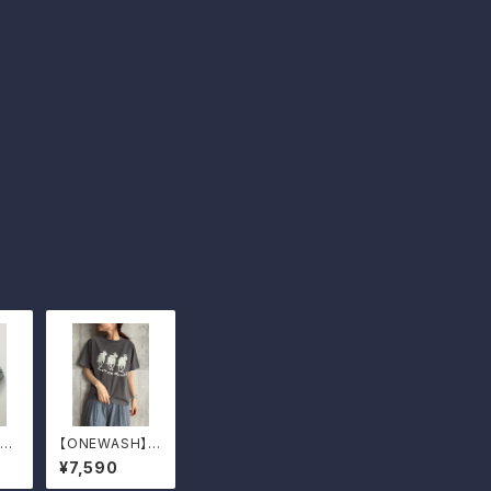
ンワ
【ONEWASH】フ
ェードプリントT
¥7,590
シャツ（キャメル）