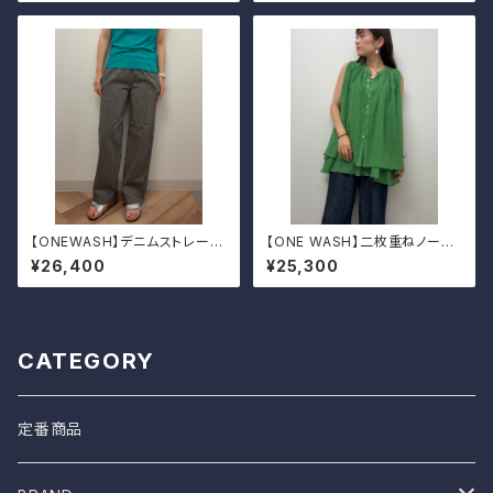
【ONEWASH】デニムストレート
【ONE WASH】二枚重ねノース
パンツ
リーブシャツ
¥26,400
¥25,300
CATEGORY
定番商品