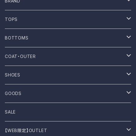
BRAND
ONE WASH
TOPS
Mau
T-shirt
BOTTOMS
NOVESTA
Shirt
Pants
COAT・OUTER
ROTOTO
No sleeve
Skirts
Coat
SHOES
UES
One-piece
Outer
Sneakers
GOODS
Dansko
Parkar
Jacket
Sandal
Bag
SALE
BIRKEN STOCK
Knit
Boots
Stall
【WEB限定】OUTLET