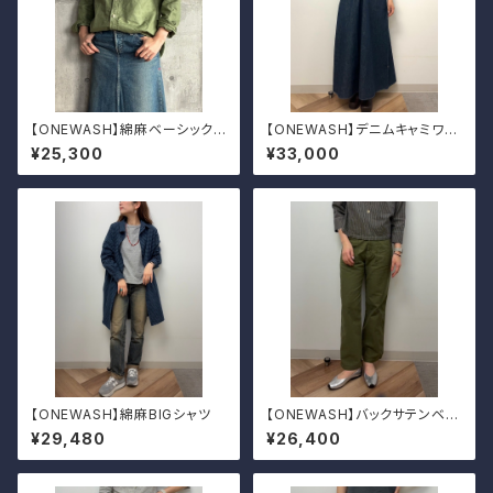
【ONEWASH】綿麻ベーシックシ
【ONEWASH】デニムキャミワン
ャツ
ピ
¥25,300
¥33,000
【ONEWASH】綿麻BIGシャツ
【ONEWASH】バックサテンベイ
カーパンツ
¥29,480
¥26,400