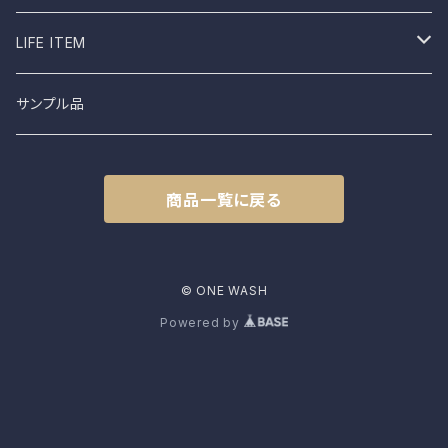
shimaai
Sweatshirt
Socks
B品
LIFE ITEM
NAPRON
Vest
Cap
食器
サンプル品
土から生まれた僕たち
L.E.O
Belt
商品一覧に戻る
FROMO
accessory
CLASSIC HARVEST
© ONE WASH
Powered by
KAPITAL
PENCO