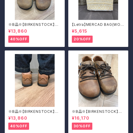
※B品※【BIRKENSTOCK】Mo
【Letra】MERCAD BAG(WOV
ntana/CUOIO 38
EN)
¥13,860
¥5,615
40%OFF
20%OFF
※B品※【BIRKENSTOCK】Mo
※B品※【BIRKENSTOCK】Mo
ntana/CUOIO 37
ntana/CUOIO 39
¥13,860
¥16,170
40%OFF
30%OFF