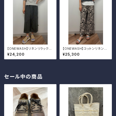
【ONEWASH】リネンリラックス
【ONEWASH】コットンリネンキ
パンツ
ャンバスガウチョパンツ
¥24,200
¥25,300
セール中の商品