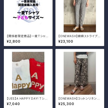
【関係者限定商品】一麦Tシャツ
【ONEWASH】綿麻ストライプタ
（子どもサイズ）
ックパンツ
¥2,800
¥23,100
【UES】A HAPPY DAY! Tシャ
【ONEWASH】コットンリネンキ
ツ
ャンバスガウチョパンツ
¥7,040
¥25,300