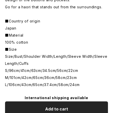
Go for a haori that stands out from the surroundings.
■Country of origin
Japan
■Material
100% cotton
■Size
Size/Bust/Shoulder Width/Length/Sleeve Width/Sleeve
Length/Cuffs
S/96cm/41cm/63cm/34.5cm/56cm/22cm
M/101cm/42cm/65cm/36cm/58cm/23cm
L/106cm/43cm/65cm/37.4cm/58cm/24cm
International shipping available
Add to cart