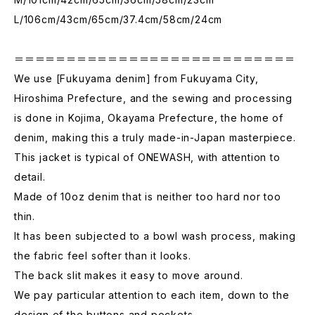
L/106cm/43cm/65cm/37.4cm/58cm/24cm
＝＝＝＝＝＝＝＝＝＝＝＝＝＝＝＝＝＝＝＝＝＝＝＝＝＝＝
We use [Fukuyama denim] from Fukuyama City,
Hiroshima Prefecture, and the sewing and processing
is done in Kojima, Okayama Prefecture, the home of
denim, making this a truly made-in-Japan masterpiece.
This jacket is typical of ONEWASH, with attention to
detail.
Made of 10oz denim that is neither too hard nor too
thin.
It has been subjected to a bowl wash process, making
the fabric feel softer than it looks.
The back slit makes it easy to move around.
We pay particular attention to each item, down to the
design of the buttons and pockets.