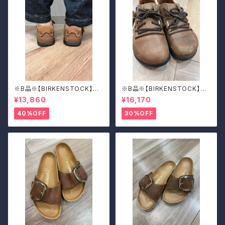
※B品※【BIRKENSTOCK】Mo
※B品※【BIRKENSTOCK】Mo
ntana/CUOIO 37
ntana/CUOIO 39
¥13,860
¥16,170
40%OFF
30%OFF