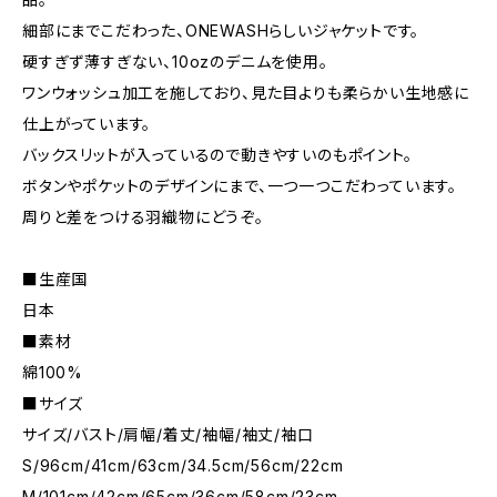
細部にまでこだわった、ONEWASHらしいジャケットです。
硬すぎず薄すぎない、10ozのデニムを使用。
ワンウォッシュ加工を施しており、見た目よりも柔らかい生地感に
仕上がっています。
バックスリットが入っているので動きやすいのもポイント。
ボタンやポケットのデザインにまで、一つ一つこだわっています。
周りと差をつける羽織物にどうぞ。
■生産国
日本
■素材
綿100%
■サイズ
サイズ/バスト/肩幅/着丈/袖幅/袖丈/袖口
S/96cm/41cm/63cm/34.5cm/56cm/22cm
M/101cm/42cm/65cm/36cm/58cm/23cm