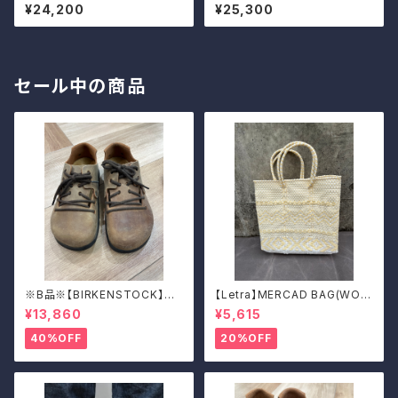
パンツ
ャンバスガウチョパンツ
¥24,200
¥25,300
セール中の商品
※B品※【BIRKENSTOCK】Mo
【Letra】MERCAD BAG(WOV
ntana/CUOIO 38
EN)
¥13,860
¥5,615
40%OFF
20%OFF