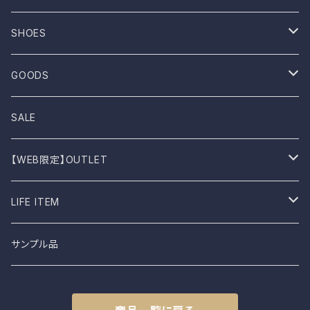
ROTOTO
No sleeve
Skirts
Coat
SHOES
UES
One-piece
Outer
Sneakers
GOODS
Dansko
Parkar
Jacket
Sandal
Bag
SALE
BIRKEN STOCK
Knit
Boots
Stall
【WEB限定】OUTLET
shimaai
Sweatshirt
Socks
B品
LIFE ITEM
NAPRON
Vest
Cap
食器
サンプル品
土から生まれた僕たち
L.E.O
Belt