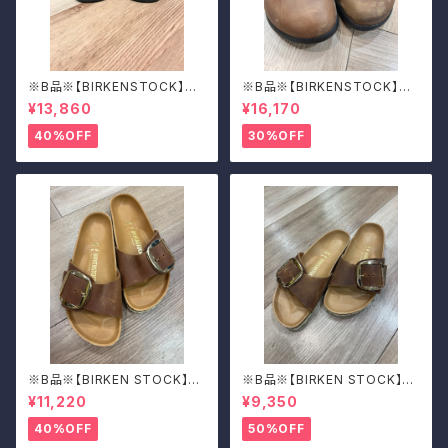
※B品※【BIRKENSTOCK】Mo
※B品※【BIRKENSTOCK】Mo
ntana/CUOIO 37
ntana/CUOIO 39
¥13,860
¥16,170
40%OFF
30%OFF
※B品※【BIRKEN STOCK】M
※B品※【BIRKEN STOCK】M
adrid Big Buckle/マドリッド
adrid Big Buckle/マドリッド
¥11,220
¥9,350
ビッグバックル 39
ビッグバックル 39
40%OFF
50%OFF