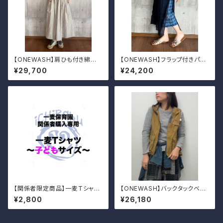
【ONEWASH】肩ひも付き綿麻
【ONEWASH】フラップ付きパン
ギャザースカート
ツ
¥29,700
¥24,200
【関係者限定商品】一麦Tシャツ
【ONEWASH】バックタックベス
（子どもサイズ）
ト 2026
¥2,800
¥26,180