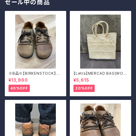
セール中の商品
※B品※【BIRKENSTOCK】Mo
【Letra】MERCAD BAG(WOV
ntana/CUOIO 38
EN)
¥13,860
¥5,615
40%OFF
20%OFF