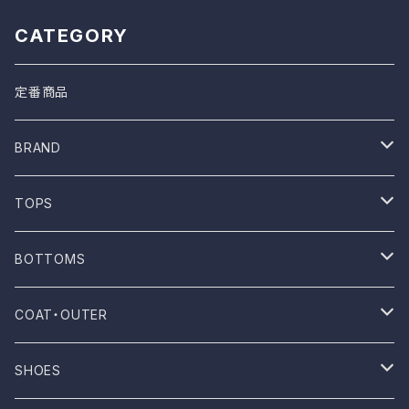
CATEGORY
定番商品
BRAND
ONE WASH
TOPS
Mau
T-shirt
BOTTOMS
NOVESTA
Shirt
Pants
COAT・OUTER
ROTOTO
No sleeve
Skirts
Coat
SHOES