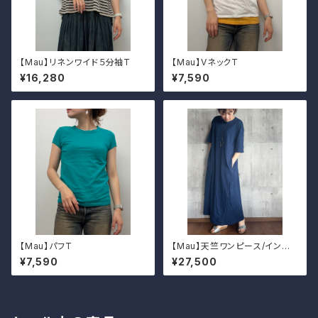
【Mau】リネンワイド５分袖T
【Mau】VネックT
¥16,280
¥7,590
【Mau】パフT
【Mau】天竺ワンピース/インディ
ゴ
¥7,590
¥27,500