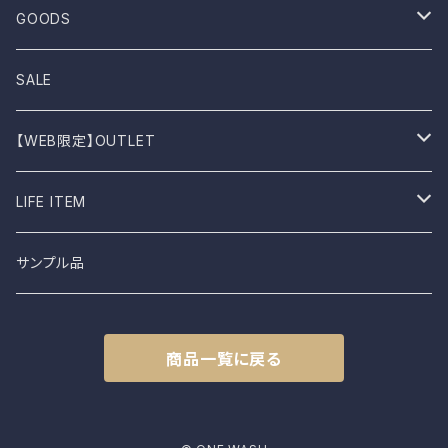
UES
One-piece
Outer
Sneakers
GOODS
Dansko
Parkar
Jacket
Sandal
Bag
SALE
BIRKEN STOCK
Knit
Boots
Stall
【WEB限定】OUTLET
shimaai
Sweatshirt
Socks
B品
LIFE ITEM
NAPRON
Vest
Cap
食器
サンプル品
土から生まれた僕たち
L.E.O
Belt
商品一覧に戻る
FROMO
accessory
CLASSIC HARVEST