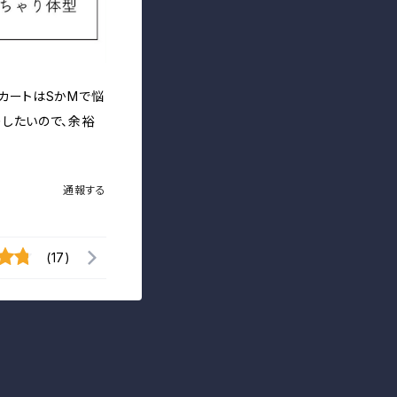
スカートはSかMで悩
りしたいので、余裕
通報する
(17)