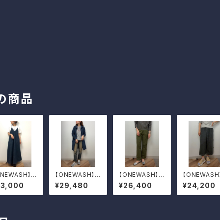
の商品
ONEWASH】デ
【ONEWASH】綿
【ONEWASH】バ
【ONEWASH
ムキャミワンピ
麻BIGシャツ
ックサテンベイカ
ネンリラック
33,000
¥29,480
¥26,400
¥24,200
ーパンツ
ンツ