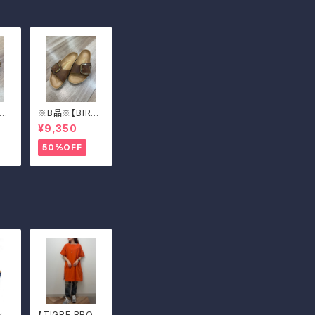
KE
※B品※【BIRKE
Ma
N STOCK】Ma
¥9,350
ckl
drid Big Buckl
ビッ
e/マドリッド ビッ
50%OFF
39
グバックル 39
ッパ
【TIGRE BROC