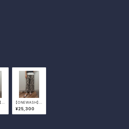
】リ
【ONEWASH】コ
スパ
ットンリネンキャ
¥25,300
ンバスガウチョパ
ンツ