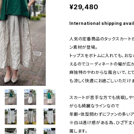
¥29,480
International shipping avai
人気の定番商品のタックスカート
ン素材が登場。
トップスをボトムに入れても、おな
えるのでコーディネートの幅が広が
麻独特のやわからな風合いで、とて
も涼しく快適にお過ごしいただけま
スカートが苦手な方でも挑戦しや
がらも綺麗なラインなので
年齢・体型問わずにファンの多いア
※白は透け感がある為、ひざ下丈
属します。