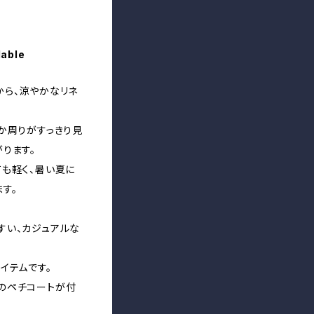
lable
から、涼やかなリネ
か周りがすっきり見
ります。
も軽く、暑い夏に
す。
すい、カジュアルな
イテムです。
のペチコートが付