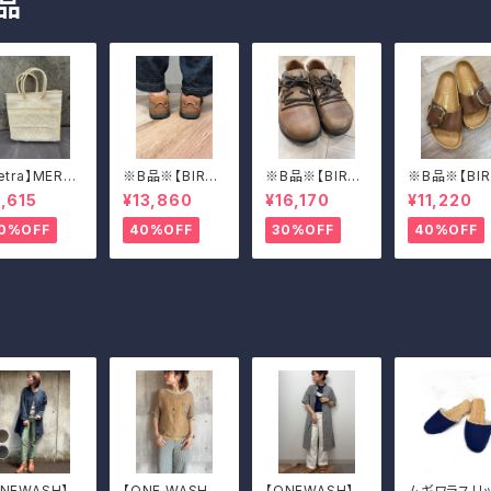
品
etra】MERC
※B品※【BIRKE
※B品※【BIRKE
※B品※【BIR
 BAG(WOV
NSTOCK】Mon
NSTOCK】Mon
N STOCK】
,615
¥13,860
¥16,170
¥11,220
)
tana/CUOIO 3
tana/CUOIO 3
drid Big Bu
7
9
e/マドリッド 
0%OFF
40%OFF
30%OFF
40%OFF
グバックル 
ONEWASH】デ
【ONE WASH】
【ONEWASH】綿
ムギワラスリ