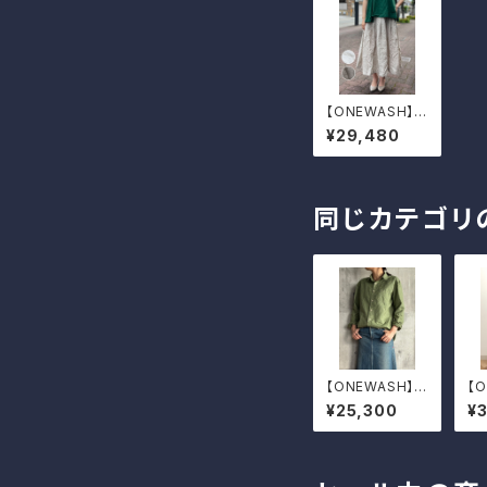
【ONEWASH】リ
ネンタックスカー
¥29,480
ト
同じカテゴリ
【ONEWASH】綿
【
麻ベーシックシ
ニ
¥25,300
¥
ャツ