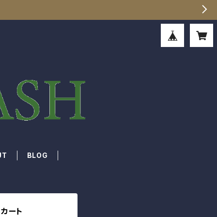
UT
BLOG
スカート