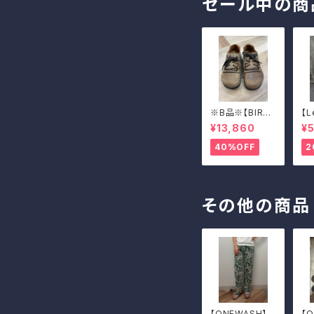
セール中の商
※B品※【BIRKE
【L
NSTOCK】Mon
AD
¥13,860
¥5
tana/CUOIO 3
EN
8
40%OFF
2
その他の商品
【ONEWASH】コ
【