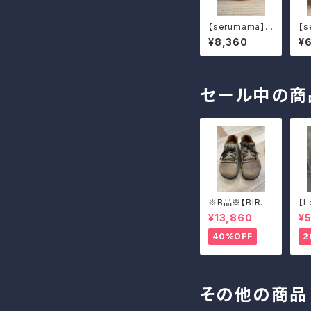
【serumama】P
【s
LANET「太陽」
L
¥8,360
¥
セール中の商
※B品※【BIRKE
【L
NSTOCK】Mon
AD
¥13,860
¥5
tana/CUOIO 3
EN
8
40%OFF
2
その他の商品