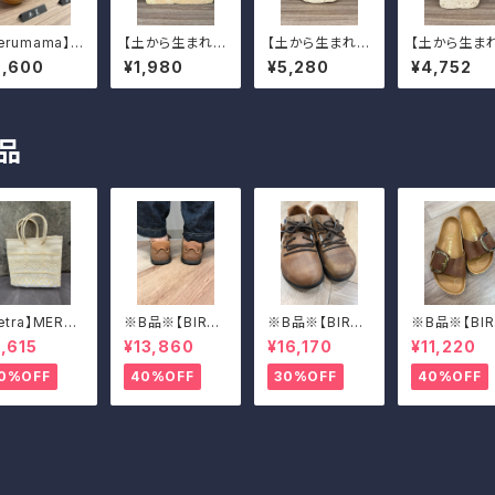
erumama】P
【土から生まれた
【土から生まれた
【土から生ま
ANETシリーズ
僕たち】片口小
僕たち】耳付きサ
僕たち】マグ
6,600
¥1,980
¥5,280
¥4,752
皿
ラダ（大）
プ
品
etra】MERC
※B品※【BIRKE
※B品※【BIRKE
※B品※【BIR
 BAG(WOV
NSTOCK】Mon
NSTOCK】Mon
N STOCK】
,615
¥13,860
¥16,170
¥11,220
)
tana/CUOIO 3
tana/CUOIO 3
drid Big Bu
7
9
e/マドリッド 
0%OFF
40%OFF
30%OFF
40%OFF
グバックル 