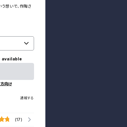
いう想いで、作陶さ
 available
の方向け
通報する
(17)