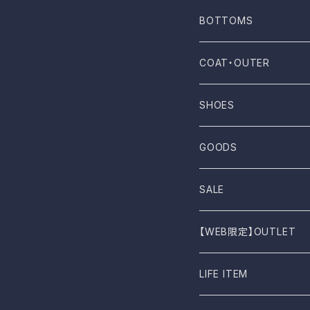
Mau
T-shirt
BOTTOMS
NOVESTA
Shirt
Pants
COAT・OUTER
ROTOTO
No sleeve
Skirts
Coat
SHOES
UES
One-piece
Outer
Sneakers
GOODS
Dansko
Parkar
Jacket
Sandal
Bag
SALE
BIRKEN STOCK
Knit
Boots
Stall
【WEB限定】OUTLET
shimaai
Sweatshirt
Socks
B品
LIFE ITEM