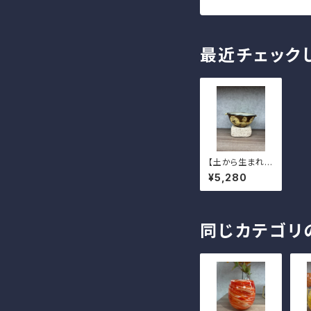
最近チェック
【土から生まれた
僕たち】耳付きサ
¥5,280
ラダ（大）
同じカテゴリ