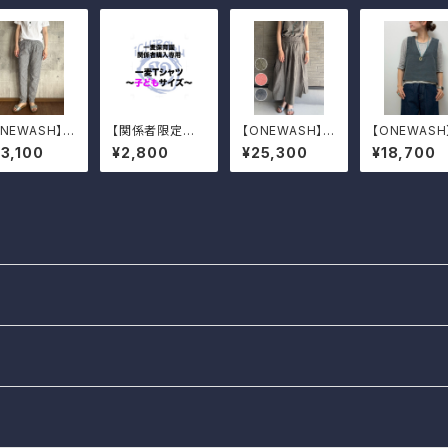
ONEWASH】綿
【関係者限定商
【ONEWASH】肩
【ONEWASH
ストライプタッ
品】一麦Tシャツ
ひも付きギャザ
ネンベスト
3,100
¥2,800
¥25,300
¥18,700
パンツ
（子どもサイズ）
ータックスカート