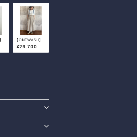
】リ
【ONEWASH】肩
ひも付き綿麻ギ
¥29,700
ャザースカート