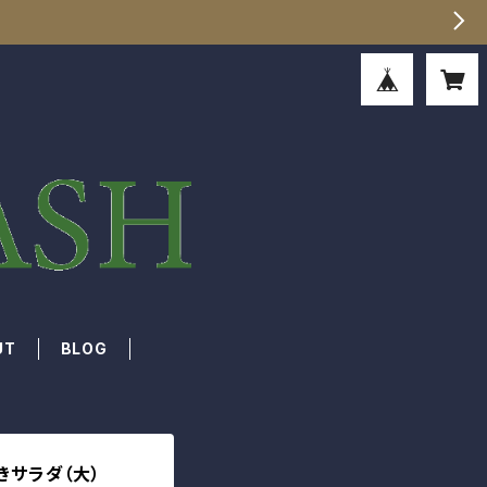
UT
BLOG
きサラダ（大）