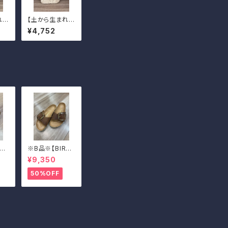
れた
【土から生まれた
カッ
僕たち】マグカッ
¥4,752
プ
KE
※B品※【BIRKE
Ma
N STOCK】Ma
¥9,350
ckl
drid Big Buckl
ビッ
e/マドリッド ビッ
50%OFF
39
グバックル 39