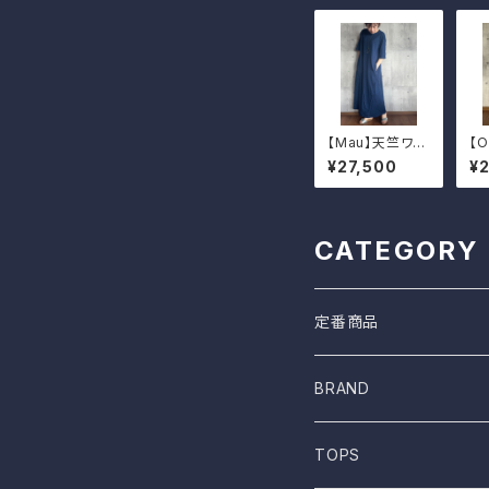
【Mau】天竺ワン
【
ピース/インディ
麻
¥27,500
¥2
ゴ
ク
CATEGORY
定番商品
BRAND
ONE WASH
TOPS