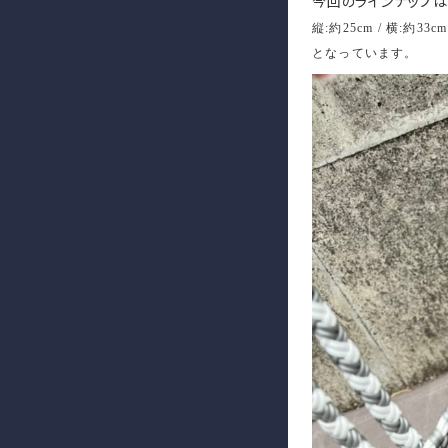
今回のラインナップは
縦:約25cm / 横:約33c
となっています。