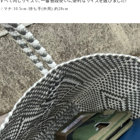
すべて同じサイズで、一番普段使いに便利なサイズを選びました！
m / マチ:10.5cm /持ち手(外周):約28cm