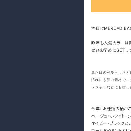
本日はMERCAD B
昨年も人気カラーは
ぜひお早めにGETし
見た目の可愛らしさと
汚れにも強い素材で、
レジャーなどにもぴっ
今年は5種類の柄がご
ベージュ・ホワイト・
ネイビー・ブラックと
ゴールドやミントとい