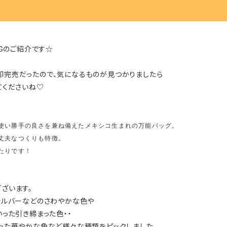
AGのご紹介です☆
即完売だったので、気になるものが見つかりましたら
てくださいね♡
使い勝手の良さを兼ね備えたメキシコ生まれの万能バッグ。
丈夫なつくりも特徴。
たりです！
ざいます。
シルバーなどのさわやかな色や
いった引き締まった色・・
った華やかな色など様々な種類をピックしました。