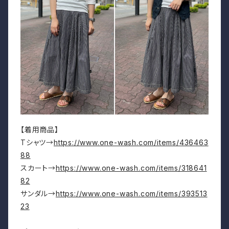
【着用商品】
Tシャツ→
https://www.one-wash.com/items/436463
88
スカート→
https://www.one-wash.com/items/318641
82
サンダル→
https://www.one-wash.com/items/393513
23